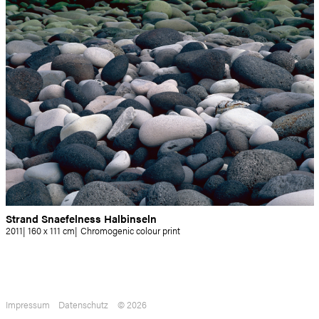
Strand Snaefelness Halbinseln
2011
160 x 111 cm
Chromogenic colour print
Impressum
Datenschutz
© 2026