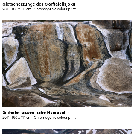
Gletscherzunge des Skaftafellsjokull
2011
160 x 111 cm
Chromogenic colour print
Sinterterrassen nahe Hveravellir
2011
160 x 111 cm
Chromogenic colour print